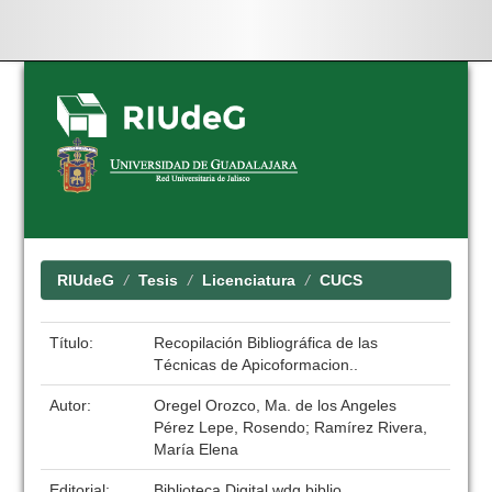
Skip
navigation
RIUdeG
Tesis
Licenciatura
CUCS
Título:
Recopilación Bibliográfica de las
Técnicas de Apicoformacion..
Autor:
Oregel Orozco, Ma. de los Angeles
Pérez Lepe, Rosendo; Ramírez Rivera,
María Elena
Editorial:
Biblioteca Digital wdg.biblio