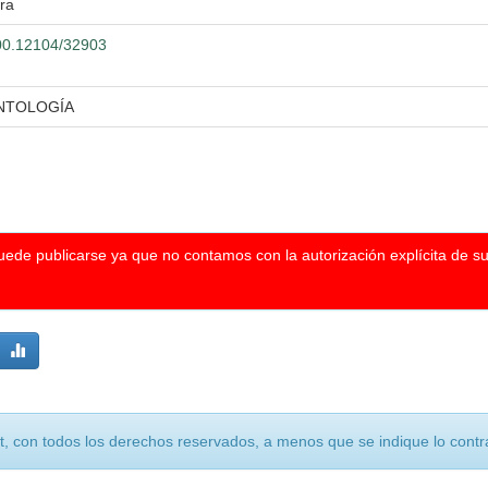
ra
500.12104/32903
NTOLOGÍA
puede publicarse ya que no contamos con la autorización explícita de s
, con todos los derechos reservados, a menos que se indique lo contra