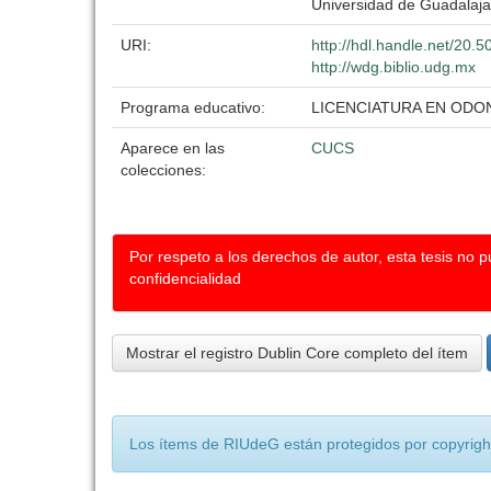
Universidad de Guadalaja
URI:
http://hdl.handle.net/20.
http://wdg.biblio.udg.mx
Programa educativo:
LICENCIATURA EN ODO
Aparece en las
CUCS
colecciones:
Por respeto a los derechos de autor, esta tesis no 
confidencialidad
Mostrar el registro Dublin Core completo del ítem
Los ítems de RIUdeG están protegidos por copyright