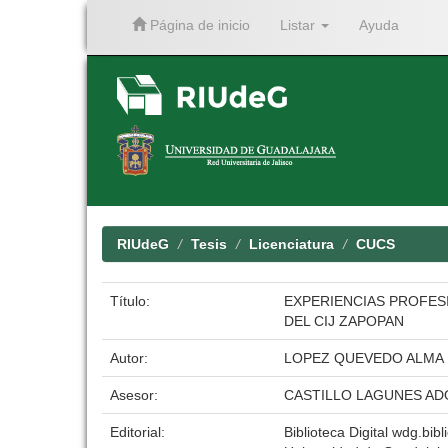
Página de inicio
Listar
Ayuda
Skip
navigation
RIUdeG
Tesis
Licenciatura
CUCS
Título:
EXPERIENCIAS PROFES
DEL CIJ ZAPOPAN
Autor:
LOPEZ QUEVEDO ALMA 
Asesor:
CASTILLO LAGUNES A
Editorial:
Biblioteca Digital wdg.bibl