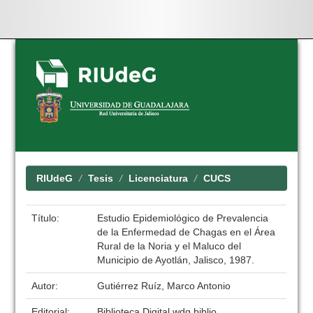
Skip
navigation
RIUdeG
Tesis
Licenciatura
CUCS
Título:
Estudio Epidemiológico de Prevalencia
de la Enfermedad de Chagas en el Área
Rural de la Noria y el Maluco del
Municipio de Ayotlán, Jalisco, 1987.
Autor:
Gutiérrez Ruíz, Marco Antonio
Editorial:
Biblioteca Digital wdg.biblio