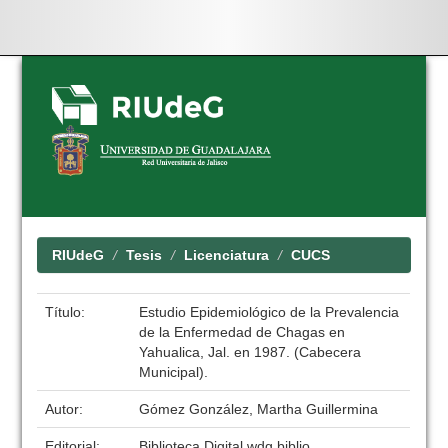
Skip
navigation
RIUdeG
Tesis
Licenciatura
CUCS
Título:
Estudio Epidemiológico de la Prevalencia
de la Enfermedad de Chagas en
Yahualica, Jal. en 1987. (Cabecera
Municipal).
Autor:
Gómez González, Martha Guillermina
Editorial:
Biblioteca Digital wdg.biblio