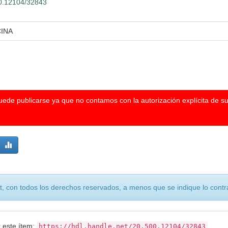
500.12104/32843
CINA
puede publicarse ya que no contamos con la autorización explícita de s
, con todos los derechos reservados, a menos que se indique lo contra
r este ítem:
https://hdl.handle.net/20.500.12104/32843