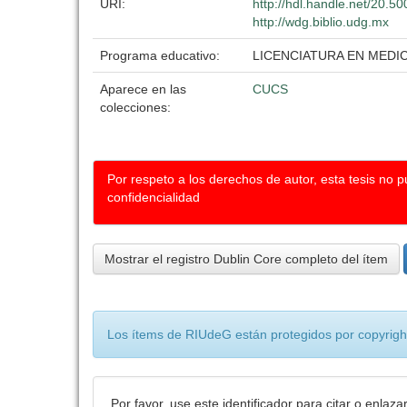
URI:
http://hdl.handle.net/20.
http://wdg.biblio.udg.mx
Programa educativo:
LICENCIATURA EN MEDI
Aparece en las
CUCS
colecciones:
Por respeto a los derechos de autor, esta tesis no 
confidencialidad
Mostrar el registro Dublin Core completo del ítem
Los ítems de RIUdeG están protegidos por copyright
Por favor, use este identificador para citar o enlaza