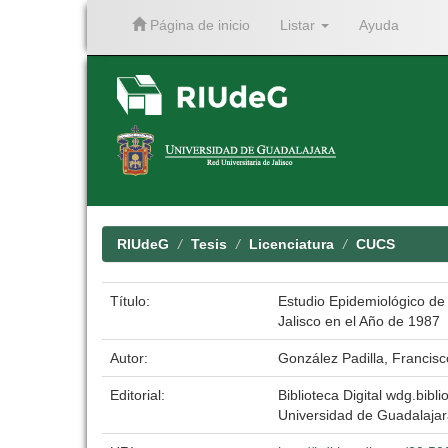
Página de inicio
Listar
Ayuda
Skip
navigation
RIUdeG
Tesis
Licenciatura
CUCS
Título:
Estudio Epidemiológico de
Jalisco en el Año de 1987
Autor:
González Padilla, Francisc
Editorial:
Biblioteca Digital wdg.bibli
Universidad de Guadalaja