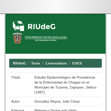
Skip
navigation
RIUdeG
Tesis
Licenciatura
CUCS
Título:
Estudio Epidemiológico de Prevalencia
de la Enfermedad de Chagas en el
Municipio de Tuzania, Zapopan, Jalisco
(1987).
Autor:
González Reyna, Julio César
Editorial:
Biblioteca Digital wdg.biblio