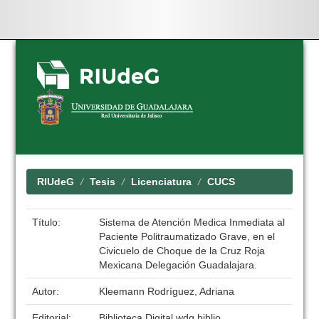
Skip
navigation
RIUdeG
Tesis
Licenciatura
CUCS
Título:
Sistema de Atención Medica Inmediata al
Paciente Politraumatizado Grave, en el
Civicuelo de Choque de la Cruz Roja
Mexicana Delegación Guadalajara.
Autor:
Kleemann Rodríguez, Adriana
Editorial:
Biblioteca Digital wdg.biblio