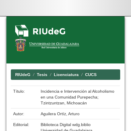
Skip
navigation
RIUdeG
Tesis
Licenciatura
CUCS
Título:
Incidencia e Intervención al Alcoholismo
en una Comunidad Purepecha;
Tzintzuntzan, Michoacán
Autor:
Aguilera Ortíz, Arturo
Editorial:
Biblioteca Digital wdg.biblio
Universidad de Guadalajara