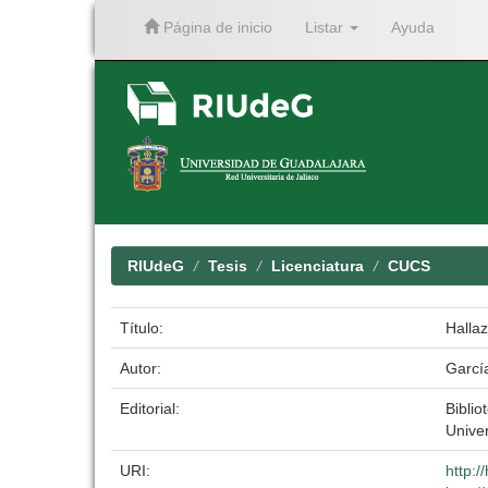
Página de inicio
Listar
Ayuda
Skip
navigation
RIUdeG
Tesis
Licenciatura
CUCS
Título:
Hallaz
Autor:
Garcí
Editorial:
Biblio
Unive
URI:
http: