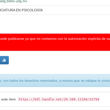
/wdg.biblio.udg.mx
NCIATURA EN PSICOLOGÍA
puede publicarse ya que no contamos con la autorización explícita de s
, con todos los derechos reservados, a menos que se indique lo contra
r este ítem:
https://hdl.handle.net/20.500.12104/32794