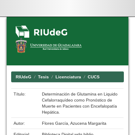
Skip
navigation
RIUdeG
Tesis
Licenciatura
CUCS
Título:
Determinación de Glutamina en Liquido
Cefalorraquídeo como Pronóstico de
Muerte en Pacientes con Encefalopatía
Hepática.
Autor:
Flores García, Azucena Margarita
Editorial:
Biblioteca Digital wdg.biblio