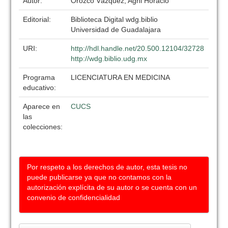
Autor:
Orozco Vázquez, Agni Horacio
Editorial:
Biblioteca Digital wdg.biblio
Universidad de Guadalajara
URI:
http://hdl.handle.net/20.500.12104/32728
http://wdg.biblio.udg.mx
Programa
LICENCIATURA EN MEDICINA
educativo:
Aparece en
CUCS
las
colecciones:
Por respeto a los derechos de autor, esta tesis no
puede publicarse ya que no contamos con la
autorización explícita de su autor o se cuenta con un
convenio de confidencialidad