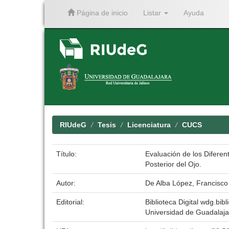
Página de inicio
Listar
Ayuda
Skip
navigation
RIUdeG
Tesis
Licenciatura
CUCS
Título:
Evaluación de los Diferen
Posterior del Ojo.
Autor:
De Alba López, Francisco
Editorial:
Biblioteca Digital wdg.bibl
Universidad de Guadalaja