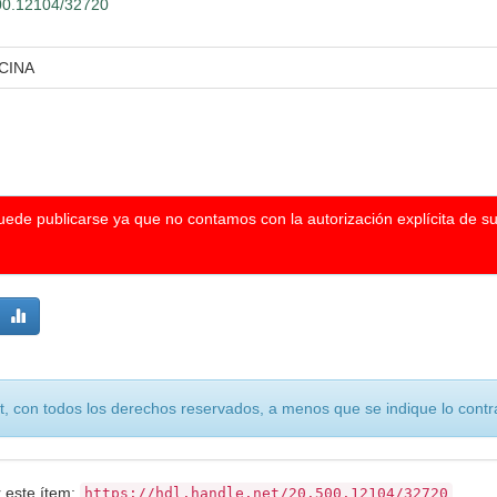
500.12104/32720
CINA
puede publicarse ya que no contamos con la autorización explícita de s
, con todos los derechos reservados, a menos que se indique lo contra
r este ítem:
https://hdl.handle.net/20.500.12104/32720