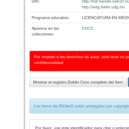
URI:
http://hdl.handle.net/20.
http://wdg.biblio.udg.mx
Programa educativo:
LICENCIATURA EN MEDI
Aparece en las
CUCS
colecciones:
Por respeto a los derechos de autor, esta tesis no 
confidencialidad
Mostrar el registro Dublin Core completo del ítem
Los ítems de RIUdeG están protegidos por copyright
Por favor, use este identificador para citar o enlaza