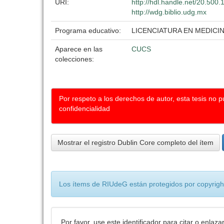
URI:
http://hdl.handle.net/20.500
http://wdg.biblio.udg.mx
Programa educativo:
LICENCIATURA EN MEDICI
Aparece en las
CUCS
colecciones:
Por respeto a los derechos de autor, esta tesis no 
confidencialidad
Mostrar el registro Dublin Core completo del ítem
Los ítems de RIUdeG están protegidos por copyright
Por favor, use este identificador para citar o enlaza