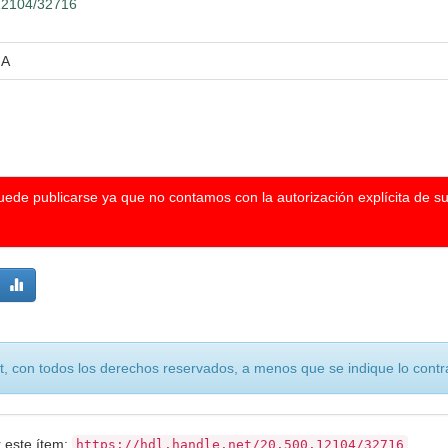
.12104/32716
NA
puede publicarse ya que no contamos con la autorización explícita de s
, con todos los derechos reservados, a menos que se indique lo contra
r este ítem:
https://hdl.handle.net/20.500.12104/32716