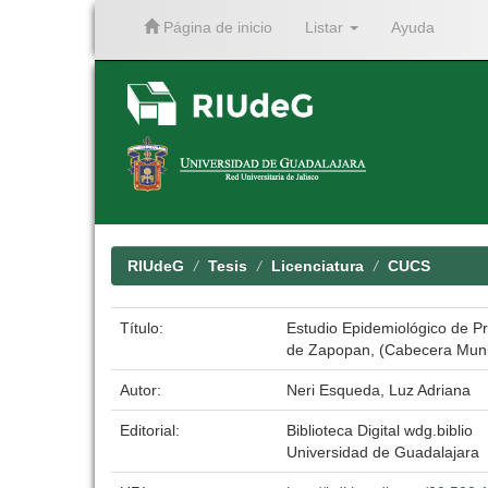
Página de inicio
Listar
Ayuda
Skip
navigation
RIUdeG
Tesis
Licenciatura
CUCS
Título:
Estudio Epidemiológico de Pr
de Zapopan, (Cabecera Muni
Autor:
Neri Esqueda, Luz Adriana
Editorial:
Biblioteca Digital wdg.biblio
Universidad de Guadalajara