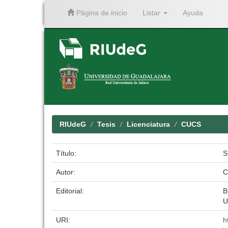
Página de inicio
Listar
Ayuda
Skip
navigation
RIUdeG
Tesis
Licenciatura
CUCS
Título:
S
Autor:
C
Editorial:
B
U
URI:
h