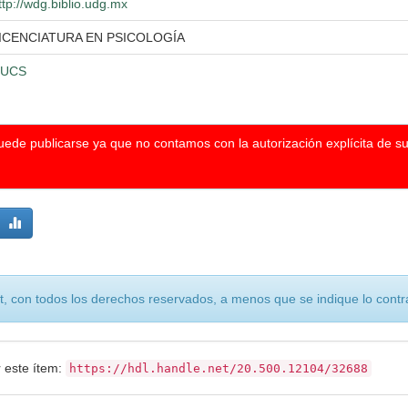
ttp://wdg.biblio.udg.mx
ICENCIATURA EN PSICOLOGÍA
UCS
puede publicarse ya que no contamos con la autorización explícita de s
, con todos los derechos reservados, a menos que se indique lo contra
r este ítem:
https://hdl.handle.net/20.500.12104/32688