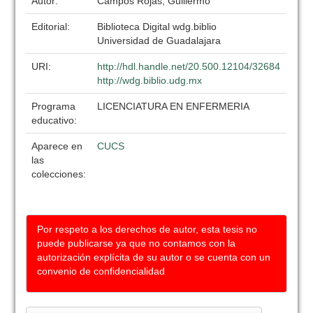
Autor:
Campos Rojas, Guillermo
Editorial:
Biblioteca Digital wdg.biblio
Universidad de Guadalajara
URI:
http://hdl.handle.net/20.500.12104/32684
http://wdg.biblio.udg.mx
Programa
LICENCIATURA EN ENFERMERIA
educativo:
Aparece en
CUCS
las
colecciones:
Por respeto a los derechos de autor, esta tesis no
puede publicarse ya que no contamos con la
autorización explícita de su autor o se cuenta con un
convenio de confidencialidad