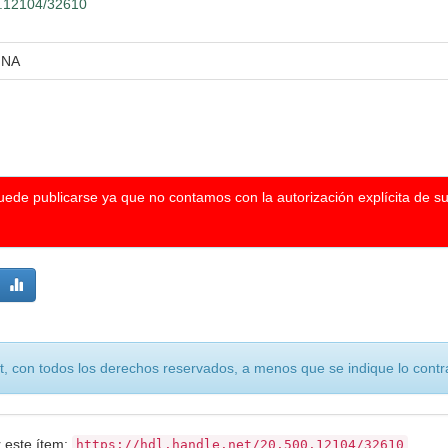
00.12104/32610
INA
puede publicarse ya que no contamos con la autorización explícita de s
, con todos los derechos reservados, a menos que se indique lo contra
r este ítem:
https://hdl.handle.net/20.500.12104/32610