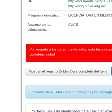
URI:
http://hdl.handle.net/20.5
http://wdg.biblio.udg.mx
Programa educativo:
LICENCIATURA EN MEDIC
Aparece en las
CUCS
colecciones:
Por respeto a los derechos de autor, esta tesis no 
confidencialidad
Mostrar el registro Dublin Core completo del ítem
Los ítems de RIUdeG están protegidos por copyright
Por favor, use este identificador para citar o enlaza