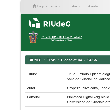
Página de inicio
Listar
Ayuda
Skip
navigation
RIUdeG
Tesis
Licenciatura
CUCS
Título:
Titulo, Estudio Epidemioló
Valle de Guadalupe, Jalisco
Autor:
Oropeza Ruvalcaba, José A
Editorial:
Biblioteca Digital wdg.biblio
Universidad de Guadalajar