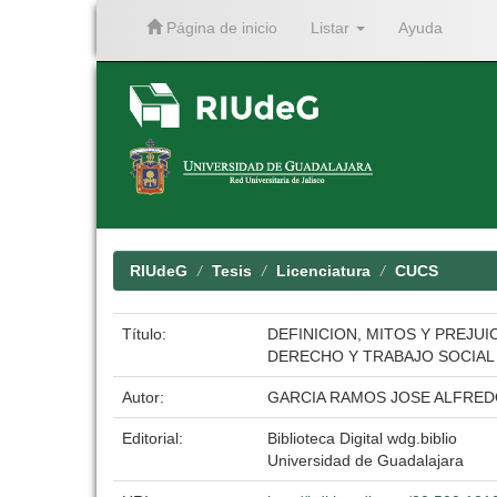
Página de inicio
Listar
Ayuda
Skip
navigation
RIUdeG
Tesis
Licenciatura
CUCS
Título:
DEFINICION, MITOS Y PREJU
DERECHO Y TRABAJO SOCIAL
Autor:
GARCIA RAMOS JOSE ALFRED
Editorial:
Biblioteca Digital wdg.biblio
Universidad de Guadalajara