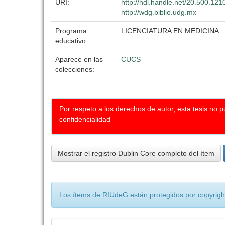
URI:
http://hdl.handle.net/20.500.12
http://wdg.biblio.udg.mx
Programa
LICENCIATURA EN MEDICINA
educativo:
Aparece en las
CUCS
colecciones:
Por respeto a los derechos de autor, esta tesis no 
confidencialidad
Mostrar el registro Dublin Core completo del ítem
Los ítems de RIUdeG están protegidos por copyright