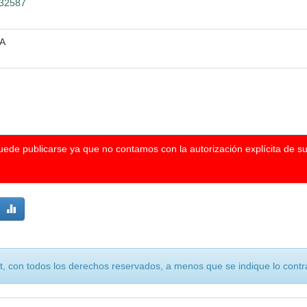
/32587
A
puede publicarse ya que no contamos con la autorización explícita de s
, con todos los derechos reservados, a menos que se indique lo contra