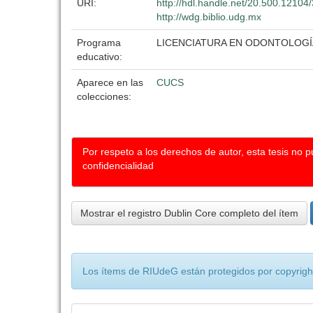
URI:
http://hdl.handle.net/20.500.12104
http://wdg.biblio.udg.mx
Programa
LICENCIATURA EN ODONTOLOGÍ
educativo:
Aparece en las
CUCS
colecciones:
Por respeto a los derechos de autor, esta tesis no 
confidencialidad
Mostrar el registro Dublin Core completo del ítem
Los ítems de RIUdeG están protegidos por copyright