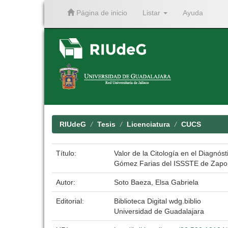
Página de inicio
Listar
Ayuda
Skip
navigation
RIUdeG
Tesis
Licenciatura
CUCS
Título:
Valor de la Citología en el Diagnós
Gómez Farias del ISSSTE de Zapopa
Autor:
Soto Baeza, Elsa Gabriela
Editorial:
Biblioteca Digital wdg.biblio
Universidad de Guadalajara