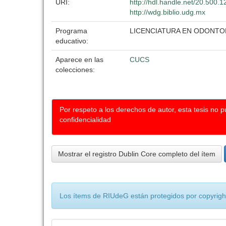
URI:
http://hdl.handle.net/20.500.
http://wdg.biblio.udg.mx
Programa
LICENCIATURA EN ODONTO
educativo:
Aparece en las
CUCS
colecciones:
Por respeto a los derechos de autor, esta tesis no 
confidencialidad
Mostrar el registro Dublin Core completo del ítem
Los ítems de RIUdeG están protegidos por copyright