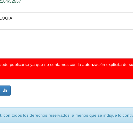
12104/32557
LOGÍA
puede publicarse ya que no contamos con la autorización explícita de s
, con todos los derechos reservados, a menos que se indique lo contra