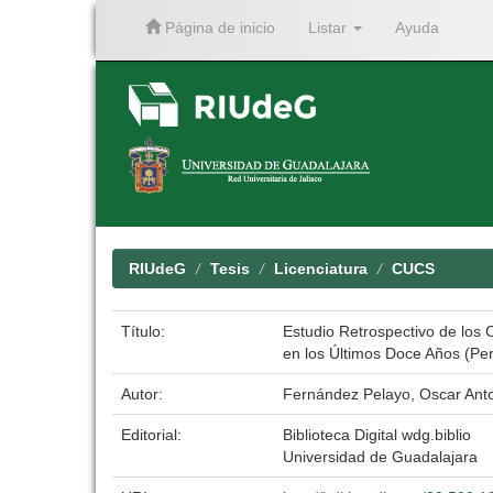
Página de inicio
Listar
Ayuda
Skip
navigation
RIUdeG
Tesis
Licenciatura
CUCS
Título:
Estudio Retrospectivo de los 
en los Últimos Doce Años (Per
Autor:
Fernández Pelayo, Oscar Ant
Editorial:
Biblioteca Digital wdg.biblio
Universidad de Guadalajara