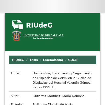
Skip
navigation
RIUdeG
Tesis
Licenciatura
CUCS
Título:
Diagnóstico, Tratamiento y Seguimiento
de Displasias de Cervix en la Clínica de
Displasias del Hospital Valentín Gómez
Farias ISSSTE.
Autor:
Gutiérrez Martínez, María Ramona
Editorial:
Biblioteca Digital wdg.biblio