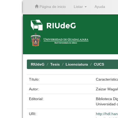
Página de inicio
Listar
Ayuda
Skip
navigation
RIUdeG
Tesis
Licenciatura
CUCS
Título:
Característi
Autor:
Zaizar Magañ
Editorial:
Biblioteca Dig
Universidad 
URI:
http://hdl.h