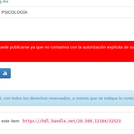
dg.mx
N PSICOLOGÍA
puede publicarse ya que no contamos con la autorización explícita de s
, con todos los derechos reservados, a menos que se indique lo contra
r este ítem:
https://hdl.handle.net/20.500.12104/32523