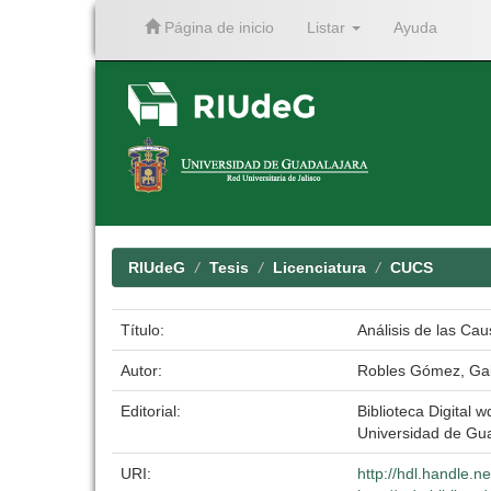
Página de inicio
Listar
Ayuda
Skip
navigation
RIUdeG
Tesis
Licenciatura
CUCS
Título:
Análisis de las Cau
Autor:
Robles Gómez, Gab
Editorial:
Biblioteca Digital w
Universidad de Gu
URI:
http://hdl.handle.