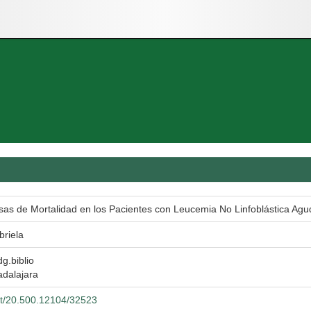
sas de Mortalidad en los Pacientes con Leucemia No Linfoblástica Agud
riela
dg.biblio
adalajara
net/20.500.12104/32523