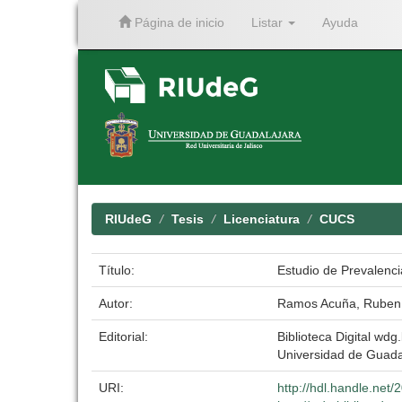
Página de inicio
Listar
Ayuda
Skip
navigation
RIUdeG
Tesis
Licenciatura
CUCS
Título:
Estudio de Prevalenci
Autor:
Ramos Acuña, Ruben
Editorial:
Biblioteca Digital wdg.
Universidad de Guada
URI:
http://hdl.handle.net