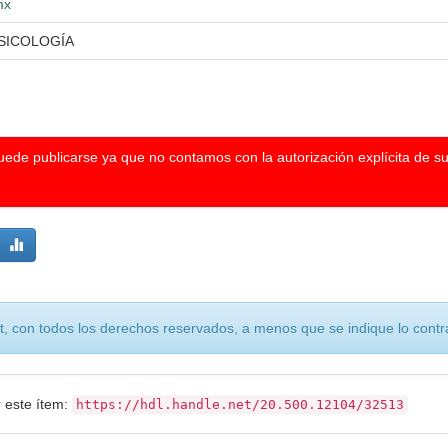
mx
PSICOLOGÍA
puede publicarse ya que no contamos con la autorización explícita de s
, con todos los derechos reservados, a menos que se indique lo contra
r este ítem:
https://hdl.handle.net/20.500.12104/32513