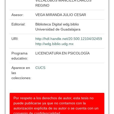
VILLALOBOS MANCILLA CARLOS
REGINO
Asesor:
VEGA MIRANDA JULIO CESAR
Editorial:
Biblioteca Digital wdg.biblio
Universidad de Guadalajara
URI:
http://hdl.handle.net/20.500.12104/32459
http://wdg.biblio.udg.mx
Programa
LICENCIATURA EN PSICOLOGÍA
educativo:
Aparece en
CUCS
las
colecciones:
Por respeto a los derechos de autor, esta tesis no
puede publicarse ya que no contamos con la
autorización explícita de su autor o se cuenta con un
convenio de confidencialidad