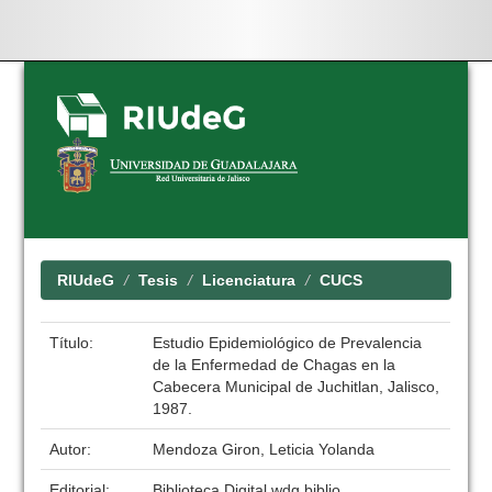
Skip
navigation
RIUdeG
Tesis
Licenciatura
CUCS
Título:
Estudio Epidemiológico de Prevalencia
de la Enfermedad de Chagas en la
Cabecera Municipal de Juchitlan, Jalisco,
1987.
Autor:
Mendoza Giron, Leticia Yolanda
Editorial:
Biblioteca Digital wdg.biblio