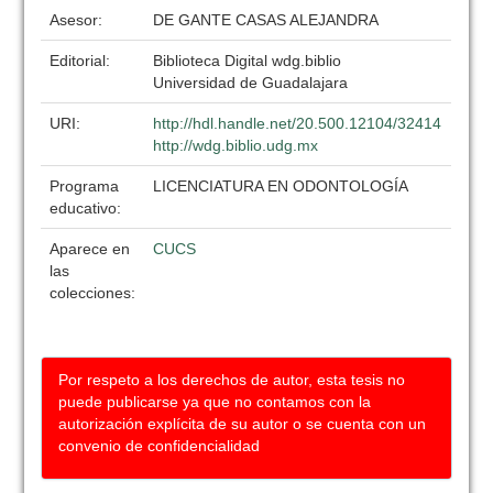
Asesor:
DE GANTE CASAS ALEJANDRA
Editorial:
Biblioteca Digital wdg.biblio
Universidad de Guadalajara
URI:
http://hdl.handle.net/20.500.12104/32414
http://wdg.biblio.udg.mx
Programa
LICENCIATURA EN ODONTOLOGÍA
educativo:
Aparece en
CUCS
las
colecciones:
Por respeto a los derechos de autor, esta tesis no
puede publicarse ya que no contamos con la
autorización explícita de su autor o se cuenta con un
convenio de confidencialidad