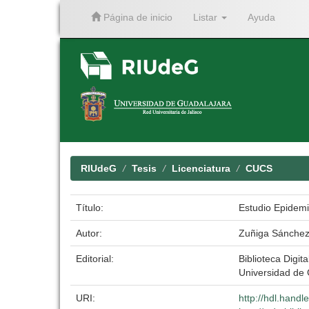
Página de inicio
Listar
Ayuda
Skip
navigation
RIUdeG
Tesis
Licenciatura
CUCS
Título:
Estudio Epidemio
Autor:
Zuñiga Sánchez
Editorial:
Biblioteca Digita
Universidad de
URI:
http://hdl.hand