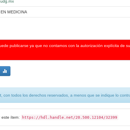
o.udg.mx
 EN MEDICINA
puede publicarse ya que no contamos con la autorización explícita de s
, con todos los derechos reservados, a menos que se indique lo contra
r este ítem:
https://hdl.handle.net/20.500.12104/32399