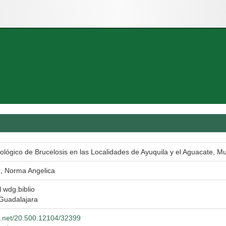
lógico de Brucelosis en las Localidades de Ayuquila y el Aguacate, Mun
, Norma Angelica
l wdg.biblio
 Guadalajara
le.net/20.500.12104/32399