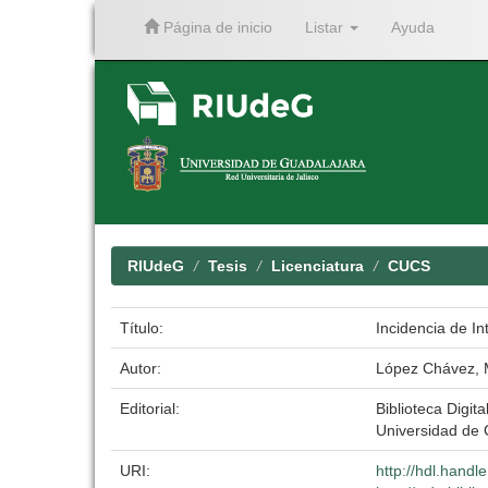
Página de inicio
Listar
Ayuda
Skip
navigation
RIUdeG
Tesis
Licenciatura
CUCS
Título:
Incidencia de In
Autor:
López Chávez, 
Editorial:
Biblioteca Digita
Universidad de 
URI:
http://hdl.hand