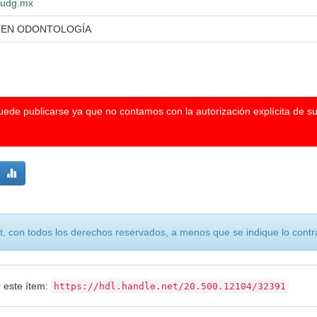
o.udg.mx
A EN ODONTOLOGÍA
puede publicarse ya que no contamos con la autorización explícita de s
, con todos los derechos reservados, a menos que se indique lo contra
r este ítem:
https://hdl.handle.net/20.500.12104/32391