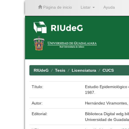
Página de inicio
Listar
Ayuda
Skip
navigation
RIUdeG
Tesis
Licenciatura
CUCS
Título:
Estudio Epidemiológico 
1987.
Autor:
Hernández Viramontes, 
Editorial:
Biblioteca Digital wdg.bi
Universidad de Guadala