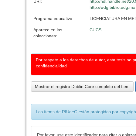
URI:
http://hdl.handle.net/2
http://wdg.biblio.udg.mx
Programa educativo:
LICENCIATURA EN ME
Aparece en las
CUCS
colecciones:
Por respeto a los derechos de autor, esta tesis no 
confidencialidad
Mostrar el registro Dublin Core completo del ítem
Los ítems de RIUdeG están protegidos por copyright
Por favor, use este identificador para citar o enlaza