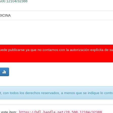
0.500.12104/32388
DICINA
puede publicarse ya que no contamos con la autorización explícita de s
, con todos los derechos reservados, a menos que se indique lo contra
r este ítem:
https://hdl.handle.net/20.500.12104/32388