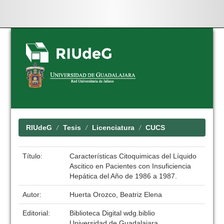
Skip
navigation
RIUdeG
Tesis
Licenciatura
CUCS
Título:
Características Citoquimicas del Líquido
Ascitico en Pacientes con Insuficiencia
Hepática del Año de 1986 a 1987.
Autor:
Huerta Orozco, Beatriz Elena
Editorial:
Biblioteca Digital wdg.biblio
Universidad de Guadalajara