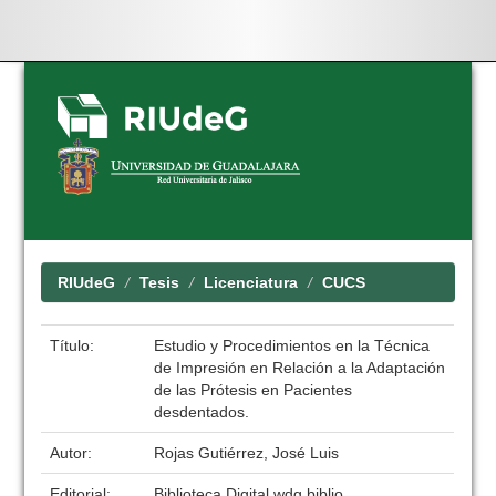
Skip
navigation
RIUdeG
Tesis
Licenciatura
CUCS
Título:
Estudio y Procedimientos en la Técnica
de Impresión en Relación a la Adaptación
de las Prótesis en Pacientes
desdentados.
Autor:
Rojas Gutiérrez, José Luis
Editorial:
Biblioteca Digital wdg.biblio