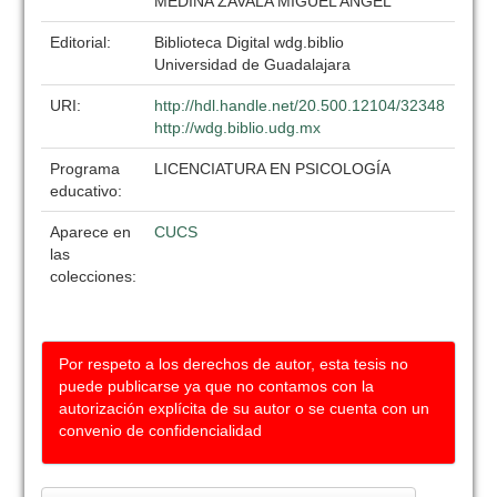
MEDINA ZAVALA MIGUEL ANGEL
Editorial:
Biblioteca Digital wdg.biblio
Universidad de Guadalajara
URI:
http://hdl.handle.net/20.500.12104/32348
http://wdg.biblio.udg.mx
Programa
LICENCIATURA EN PSICOLOGÍA
educativo:
Aparece en
CUCS
las
colecciones:
Por respeto a los derechos de autor, esta tesis no
puede publicarse ya que no contamos con la
autorización explícita de su autor o se cuenta con un
convenio de confidencialidad