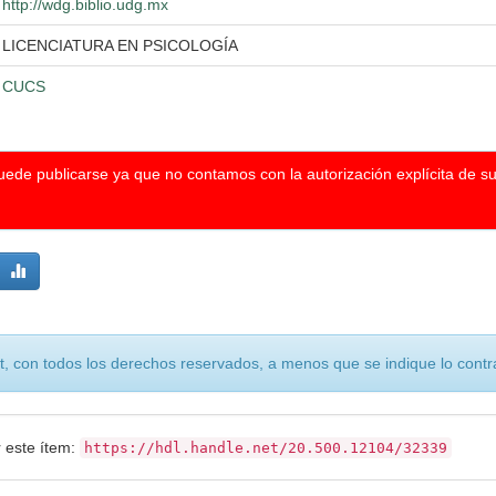
http://wdg.biblio.udg.mx
LICENCIATURA EN PSICOLOGÍA
CUCS
puede publicarse ya que no contamos con la autorización explícita de s
, con todos los derechos reservados, a menos que se indique lo contra
r este ítem:
https://hdl.handle.net/20.500.12104/32339