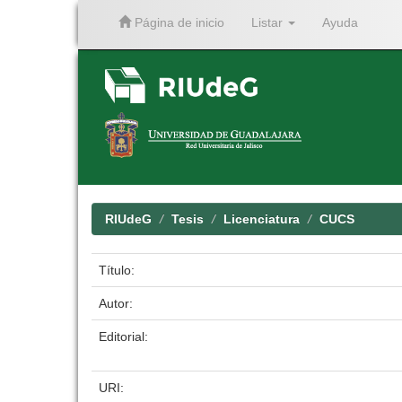
Página de inicio
Listar
Ayuda
Skip
navigation
RIUdeG
Tesis
Licenciatura
CUCS
Título:
Autor:
Editorial:
URI: