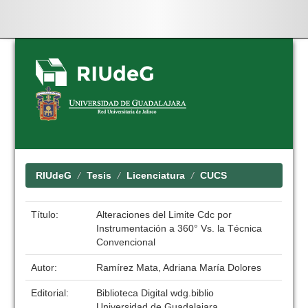
Skip
navigation
RIUdeG
Tesis
Licenciatura
CUCS
Título:
Alteraciones del Limite Cdc por
Instrumentación a 360° Vs. la Técnica
Convencional
Autor:
Ramírez Mata, Adriana María Dolores
Editorial:
Biblioteca Digital wdg.biblio
Universidad de Guadalajara