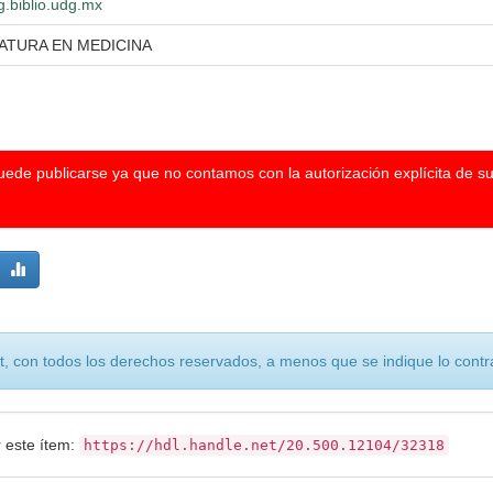
g.biblio.udg.mx
ATURA EN MEDICINA
puede publicarse ya que no contamos con la autorización explícita de s
, con todos los derechos reservados, a menos que se indique lo contra
r este ítem:
https://hdl.handle.net/20.500.12104/32318