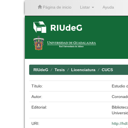
Página de inicio
Listar
Ayuda
Skip
navigation
RIUdeG
Tesis
Licenciatura
CUCS
Título:
Estudio 
Autor:
Coronad
Editorial:
Bibliotec
Universi
URI:
http://h