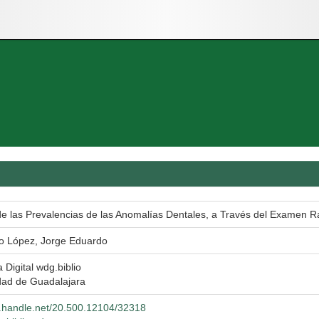
de las Prevalencias de las Anomalías Dentales, a Través del Examen R
o López, Jorge Eduardo
a Digital wdg.biblio
dad de Guadalajara
dl.handle.net/20.500.12104/32318