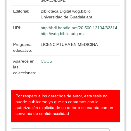
GUADALUPE
Editorial:
Biblioteca Digital wdg.biblio
Universidad de Guadalajara
URI:
http://hdl.handle.net/20.500.12104/32314
http://wdg.biblio.udg.mx
Programa
LICENCIATURA EN MEDICINA
educativo:
Aparece en
CUCS
las
colecciones:
Por respeto a los derechos de autor, esta tesis no
puede publicarse ya que no contamos con la
autorización explícita de su autor o se cuenta con un
convenio de confidencialidad