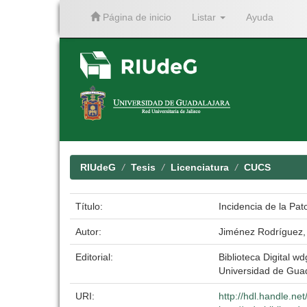
Página de inicio
Listar
Ayuda
Skip
navigation
RIUdeG
Tesis
Licenciatura
CUCS
Título:
Incidencia de la Pat
Autor:
Jiménez Rodríguez,
Editorial:
Biblioteca Digital wd
Universidad de Gua
URI:
http://hdl.handle.n