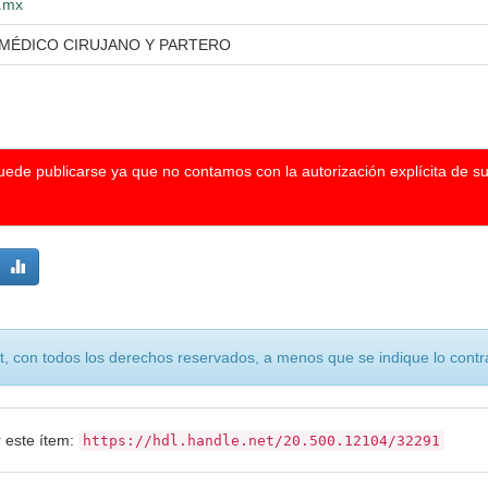
g.mx
 MÉDICO CIRUJANO Y PARTERO
puede publicarse ya que no contamos con la autorización explícita de s
, con todos los derechos reservados, a menos que se indique lo contra
r este ítem:
https://hdl.handle.net/20.500.12104/32291