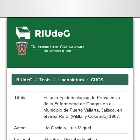
Skip
navigation
RIUdeG
Tesis
Licenciatura
CUCS
Título:
Estudio Epidemiológico de Prevalencia
de la Enfermedad de Chagas en el
Municipio de Puerto Vallarta, Jalisco. en
el Área Rural (Pitillal y Colorado) 1987.
Autor:
Lío Gaxiola, Luis Miguel
Editorial:
Biblioteca Digital wdg.biblio