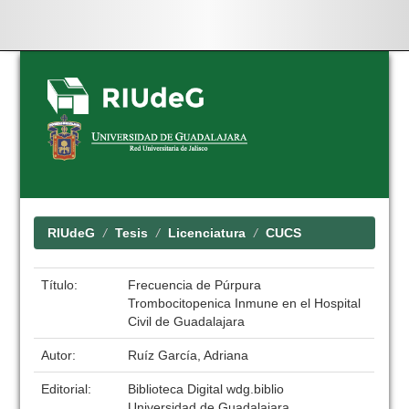
Skip
navigation
RIUdeG
Tesis
Licenciatura
CUCS
Título:
Frecuencia de Púrpura
Trombocitopenica Inmune en el Hospital
Civil de Guadalajara
Autor:
Ruíz García, Adriana
Editorial:
Biblioteca Digital wdg.biblio
Universidad de Guadalajara