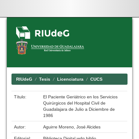
Skip
navigation
RIUdeG
Tesis
Licenciatura
CUCS
Título:
El Paciente Geriátrico en los Servicios
Quirúrgicos del Hospital Civil de
Guadalajara de Julio a Diciembre de
1986
Autor:
Aguirre Moreno, José Alcides
Editorial:
Biblioteca Digital wdg.biblio