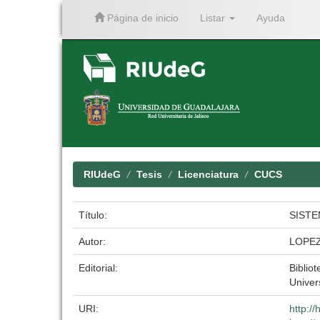
Página de inicio
Listar
Ayuda
Skip
navigation
RIUdeG
Tesis
Licenciatura
CUCS
Título:
SISTE
Autor:
LOPEZ
Editorial:
Bibliot
Univer
URI:
http:/