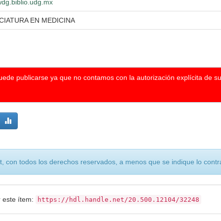
/wdg.biblio.udg.mx
CIATURA EN MEDICINA
puede publicarse ya que no contamos con la autorización explícita de s
, con todos los derechos reservados, a menos que se indique lo contra
r este ítem:
https://hdl.handle.net/20.500.12104/32248