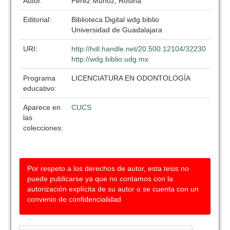
Autor:
Pérez Muñoz, Rosina
Editorial:
Biblioteca Digital wdg.biblio
Universidad de Guadalajara
URI:
http://hdl.handle.net/20.500.12104/32230
http://wdg.biblio.udg.mx
Programa
LICENCIATURA EN ODONTOLOGÍA
educativo:
Aparece en
CUCS
las
colecciones:
Por respeto a los derechos de autor, esta tesis no
puede publicarse ya que no contamos con la
autorización explícita de su autor o se cuenta con un
convenio de confidencialidad