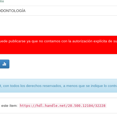
.mx
 ODONTOLOGÍA
puede publicarse ya que no contamos con la autorización explícita de s
, con todos los derechos reservados, a menos que se indique lo contra
r este ítem:
https://hdl.handle.net/20.500.12104/32228