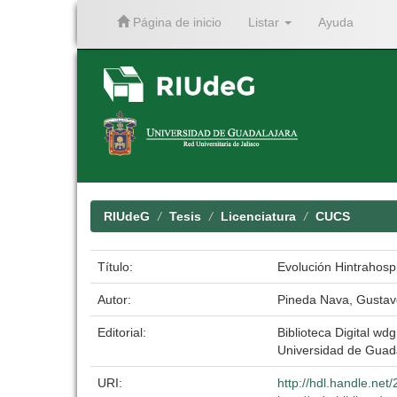
Página de inicio
Listar
Ayuda
Skip
navigation
RIUdeG
Tesis
Licenciatura
CUCS
Título:
Evolución Hintrahosp
Autor:
Pineda Nava, Gustav
Editorial:
Biblioteca Digital wdg
Universidad de Guad
URI:
http://hdl.handle.ne