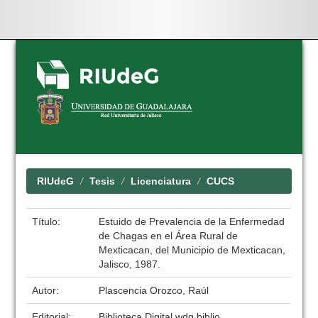
Skip
navigation
RIUdeG
Tesis
Licenciatura
CUCS
Título:
Estuido de Prevalencia de la Enfermedad
de Chagas en el Área Rural de
Mexticacan, del Municipio de Mexticacan,
Jalisco, 1987.
Autor:
Plascencia Orozco, Raúl
Editorial:
Biblioteca Digital wdg.biblio