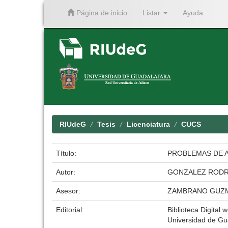
Página de inicio
Listar
Ayuda
Skip
navigation
RIUdeG
Tesis
Licenciatura
CUCS
Título:
PROBLEMAS DE A
Autor:
GONZALEZ RODRI
Asesor:
ZAMBRANO GUZ
Editorial:
Biblioteca Digital w
Universidad de Gu