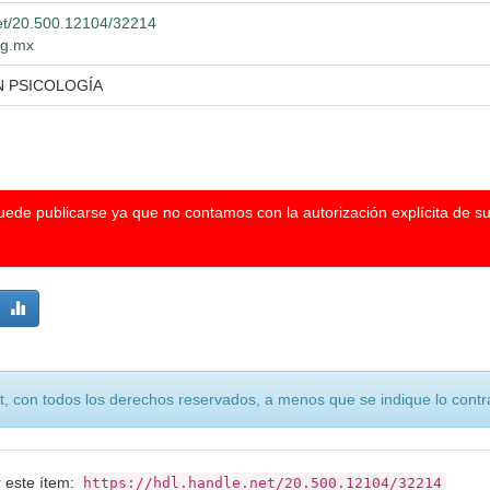
net/20.500.12104/32214
dg.mx
N PSICOLOGÍA
puede publicarse ya que no contamos con la autorización explícita de s
, con todos los derechos reservados, a menos que se indique lo contra
r este ítem:
https://hdl.handle.net/20.500.12104/32214