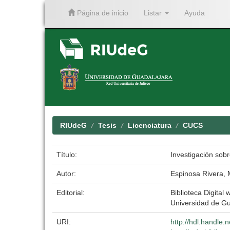
Página de inicio
Listar
Ayuda
Skip
navigation
RIUdeG
Tesis
Licenciatura
CUCS
Título:
Investigación sob
Autor:
Espinosa Rivera, 
Editorial:
Biblioteca Digital 
Universidad de Gu
URI:
http://hdl.handle