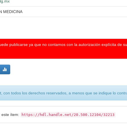
udg.mx
N MEDICINA
puede publicarse ya que no contamos con la autorización explícita de s
, con todos los derechos reservados, a menos que se indique lo contra
r este ítem:
https://hdl.handle.net/20.500.12104/32213