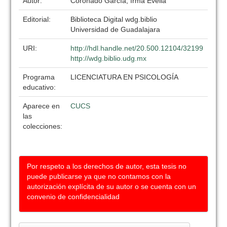
Autor:
Coronado García, Irma Evelia
Editorial:
Biblioteca Digital wdg.biblio
Universidad de Guadalajara
URI:
http://hdl.handle.net/20.500.12104/32199
http://wdg.biblio.udg.mx
Programa
LICENCIATURA EN PSICOLOGÍA
educativo:
Aparece en
CUCS
las
colecciones:
Por respeto a los derechos de autor, esta tesis no
puede publicarse ya que no contamos con la
autorización explícita de su autor o se cuenta con un
convenio de confidencialidad