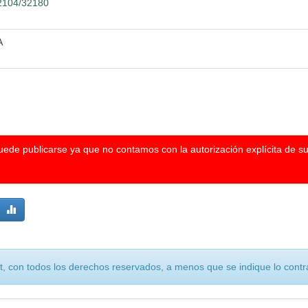
12104/32180
A
puede publicarse ya que no contamos con la autorización explícita de s
, con todos los derechos reservados, a menos que se indique lo contra