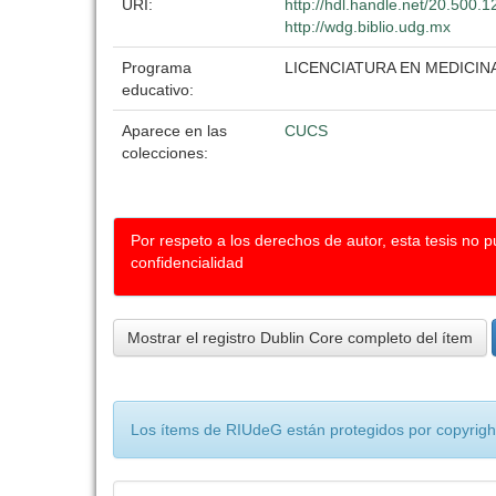
URI:
http://hdl.handle.net/20.500.
http://wdg.biblio.udg.mx
Programa
LICENCIATURA EN MEDICIN
educativo:
Aparece en las
CUCS
colecciones:
Por respeto a los derechos de autor, esta tesis no 
confidencialidad
Mostrar el registro Dublin Core completo del ítem
Los ítems de RIUdeG están protegidos por copyright