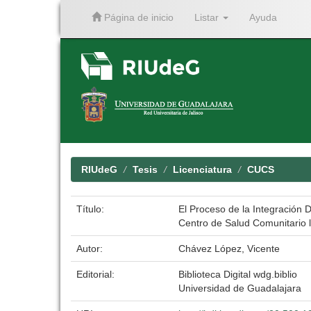
Página de inicio
Listar
Ayuda
Skip
navigation
RIUdeG
Tesis
Licenciatura
CUCS
Título:
El Proceso de la Integración 
Centro de Salud Comunitario l
Autor:
Chávez López, Vicente
Editorial:
Biblioteca Digital wdg.biblio
Universidad de Guadalajara