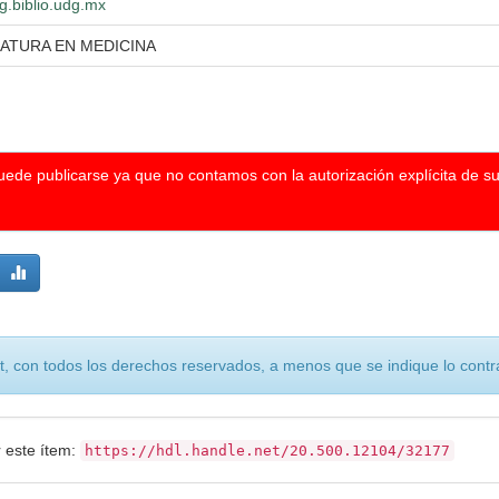
dg.biblio.udg.mx
IATURA EN MEDICINA
puede publicarse ya que no contamos con la autorización explícita de s
, con todos los derechos reservados, a menos que se indique lo contra
r este ítem:
https://hdl.handle.net/20.500.12104/32177