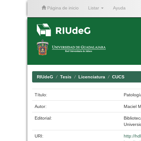
Página de inicio
Listar
Ayuda
Skip
navigation
RIUdeG
Tesis
Licenciatura
CUCS
Título:
Patologí
Autor:
Maciel M
Editorial:
Bibliotec
Universi
URI:
http://h