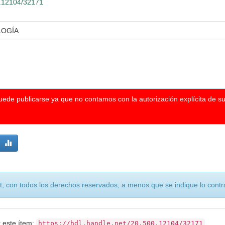
00.12104/32171
LOGÍA
puede publicarse ya que no contamos con la autorización explícita de s
, con todos los derechos reservados, a menos que se indique lo contra
r este ítem:
https://hdl.handle.net/20.500.12104/32171