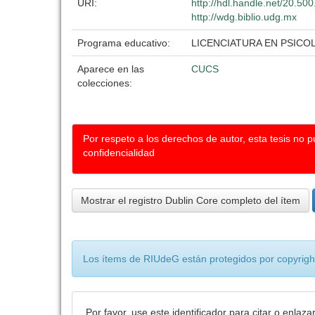
URI:
http://hdl.handle.net/20.5
http://wdg.biblio.udg.mx
Programa educativo:
LICENCIATURA EN PSICO
Aparece en las
CUCS
colecciones:
Por respeto a los derechos de autor, esta tesis no 
confidencialidad
Mostrar el registro Dublin Core completo del ítem
Los ítems de RIUdeG están protegidos por copyright
Por favor, use este identificador para citar o enlaza