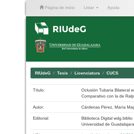
Página de inicio
Listar
Ayuda
Skip
navigation
RIUdeG
Tesis
Licenciatura
CUCS
Título:
Oclusión Tubaria Bilateral 
Comparativo con la de Ral
Autor:
Cárdenas Pérez, María Ma
Editorial:
Biblioteca Digital wdg.biblio
Universidad de Guadalajar