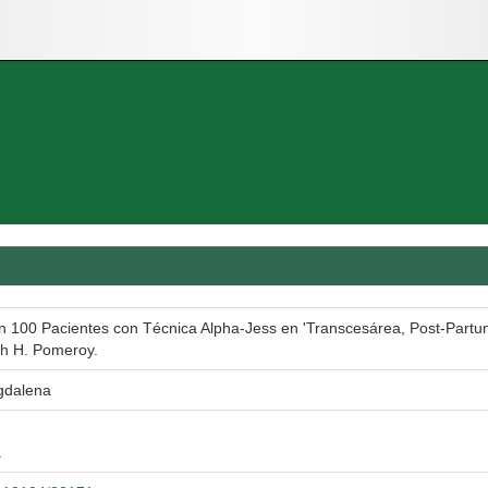
en 100 Pacientes con Técnica Alpha-Jess en 'Transcesárea, Post-Partum
ph H. Pomeroy.
gdalena
a